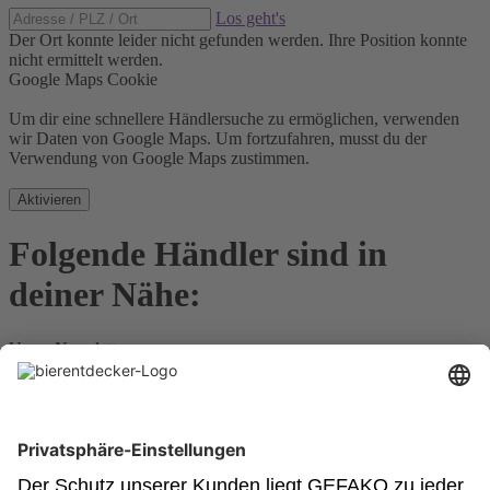
Los geht's
Der Ort konnte leider nicht gefunden werden.
Ihre Position konnte
nicht ermittelt werden.
Google Maps Cookie
Um dir eine schnellere Händlersuche zu ermöglichen, verwenden
wir Daten von Google Maps. Um fortzufahren, musst du der
Verwendung von Google Maps zustimmen.
Aktivieren
Folgende Händler sind in
deiner Nähe:
Unser Newsletter
Für Bierkenner, Bierliebhaber, Bierneulinge - kurz, alle
Bierentdecker.
Jetzt anmelden!
Impressum
Datenschutz
Barrierefrei
Nutzungsbedingungen
Cookies
Newsletter