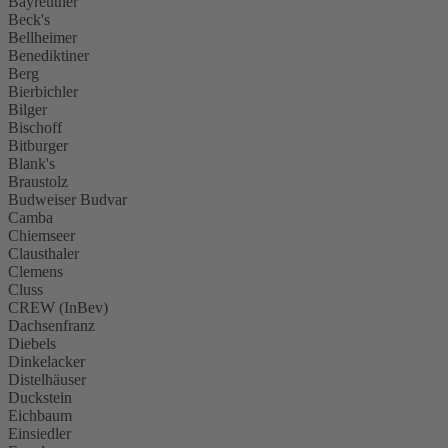
Bayreuther
Beck's
Bellheimer
Benediktiner
Berg
Bierbichler
Bilger
Bischoff
Bitburger
Blank's
Braustolz
Budweiser Budvar
Camba
Chiemseer
Clausthaler
Clemens
Cluss
CREW (InBev)
Dachsenfranz
Diebels
Dinkelacker
Distelhäuser
Duckstein
Eichbaum
Einsiedler