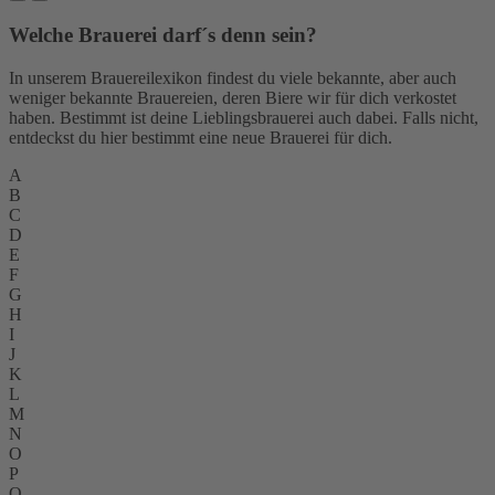
Welche Brauerei darf´s denn sein?
In unserem Brauereilexikon findest du viele bekannte, aber auch
weniger bekannte Brauereien, deren Biere wir für dich verkostet
haben. Bestimmt ist deine Lieblingsbrauerei auch dabei. Falls nicht,
entdeckst du hier bestimmt eine neue Brauerei für dich.
A
B
C
D
E
F
G
H
I
J
K
L
M
N
O
P
Q