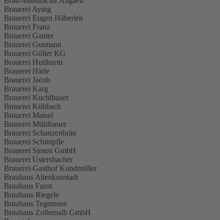
Brau-Manufactur Allgaeu
Brauerei Aying
Brauerei Eugen Häberlen
Brauerei Franz
Brauerei Ganter
Brauerei Gutmann
Brauerei Göller KG
Brauerei Hutthurm
Brauerei Härle
Brauerei Jacob
Brauerei Karg
Brauerei Kuchlbauer
Brauerei Kühbach
Brauerei Maisel
Brauerei Mühlbauer
Brauerei Schanzenbräu
Brauerei Schimpfle
Brauerei Simon GmbH
Brauerei Ustersbacher
Brauerei-Gasthof Kundmüller
Brauhaus Altenkunstadt
Brauhaus Faust
Brauhaus Riegele
Brauhaus Tegernsee
Brauhaus Zollernalb GmbH