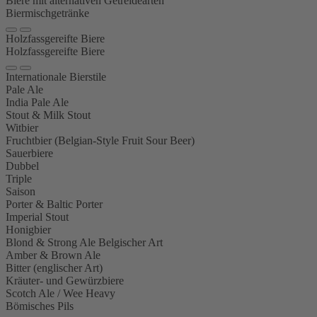
Biere mit alternativen Getreidearten
Biermischgetränke
Holzfassgereifte Biere
Holzfassgereifte Biere
Internationale Bierstile
Pale Ale
India Pale Ale
Stout & Milk Stout
Witbier
Fruchtbier (Belgian-Style Fruit Sour Beer)
Sauerbiere
Dubbel
Triple
Saison
Porter & Baltic Porter
Imperial Stout
Honigbier
Blond & Strong Ale Belgischer Art
Amber & Brown Ale
Bitter (englischer Art)
Kräuter- und Gewürzbiere
Scotch Ale / Wee Heavy
Bömisches Pils