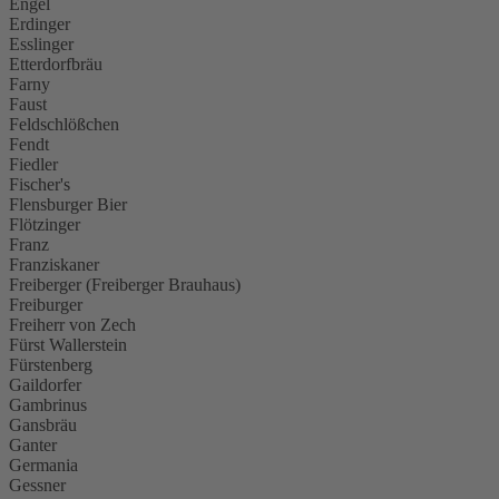
Engel
Erdinger
Esslinger
Etterdorfbräu
Farny
Faust
Feldschlößchen
Fendt
Fiedler
Fischer's
Flensburger Bier
Flötzinger
Franz
Franziskaner
Freiberger (Freiberger Brauhaus)
Freiburger
Freiherr von Zech
Fürst Wallerstein
Fürstenberg
Gaildorfer
Gambrinus
Gansbräu
Ganter
Germania
Gessner