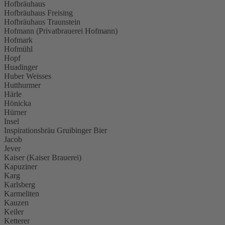
Hofbräuhaus
Hofbräuhaus Freising
Hofbräuhaus Traunstein
Hofmann (Privatbrauerei Hofmann)
Hofmark
Hofmühl
Hopf
Huadinger
Huber Weisses
Hutthurmer
Härle
Hönicka
Hürner
Insel
Inspirationsbräu Gruibinger Bier
Jacob
Jever
Kaiser (Kaiser Brauerei)
Kapuziner
Karg
Karlsberg
Karmeliten
Kauzen
Keiler
Ketterer