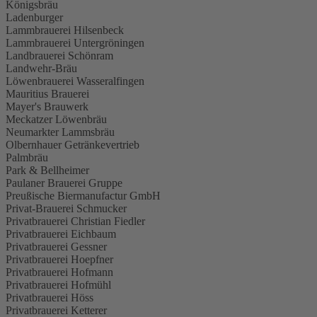
Königsbräu
Ladenburger
Lammbrauerei Hilsenbeck
Lammbrauerei Untergröningen
Landbrauerei Schönram
Landwehr-Bräu
Löwenbrauerei Wasseralfingen
Mauritius Brauerei
Mayer's Brauwerk
Meckatzer Löwenbräu
Neumarkter Lammsbräu
Olbernhauer Getränkevertrieb
Palmbräu
Park & Bellheimer
Paulaner Brauerei Gruppe
Preußische Biermanufactur GmbH
Privat-Brauerei Schmucker
Privatbrauerei Christian Fiedler
Privatbrauerei Eichbaum
Privatbrauerei Gessner
Privatbrauerei Hoepfner
Privatbrauerei Hofmann
Privatbrauerei Hofmühl
Privatbrauerei Höss
Privatbrauerei Ketterer