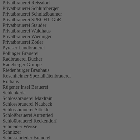
Privatbrauerei Reissdorf
Privatbrauerei Schlumberger
Privatbrauerei Schnitzlbaumer
Privatbrauerei SPECHT GbR
Privatbrauerei Stauder
Privatbrauerei Waldhaus
Privatbrauerei Wieninger
Privatbrauerei Zötler
Pyraser Landbrauerei
Pöllinger Brauerei
Radbrauerei Bucher
Radeberger Gruppe
Riedenburger Brauhaus
Rosenheimer Spezialitätenbrauerei
Rothaus
Rügener Insel Brauerei
Schlenkerla
Schlossbrauerei Maxlrain
Schlossbrauerei Naabeck
Schlossbrauerei Stöckle
Schloßbrauerei Autenried
Schloßbrauerei Reckendorf
Schneider Weisse
Schnitzer
Schussenrieder Brauerei