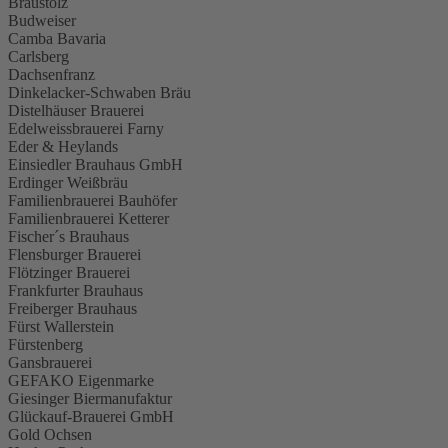
Braustolz
Budweiser
Camba Bavaria
Carlsberg
Dachsenfranz
Dinkelacker-Schwaben Bräu
Distelhäuser Brauerei
Edelweissbrauerei Farny
Eder & Heylands
Einsiedler Brauhaus GmbH
Erdinger Weißbräu
Familienbrauerei Bauhöfer
Familienbrauerei Ketterer
Fischer´s Brauhaus
Flensburger Brauerei
Flötzinger Brauerei
Frankfurter Brauhaus
Freiberger Brauhaus
Fürst Wallerstein
Fürstenberg
Gansbrauerei
GEFAKO Eigenmarke
Giesinger Biermanufaktur
Glückauf-Brauerei GmbH
Gold Ochsen