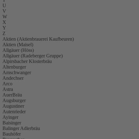
U
V
W
X
Y
Z
Aktien (Aktienbrauerei Kaufbeuren)
Aktien (Maisel)
Allgäuer (Höss)
Allgäuer (Radeberger Gruppe)
Alpirsbacher Klosterbräu
Altenburger
Amschwanger
Andechser
Arco
Astra
AuerBräu
Augsburger
Augustiner
Autenrieder
Ayinger
Baisinger
Balinger Adlerbräu
Bauhöfer