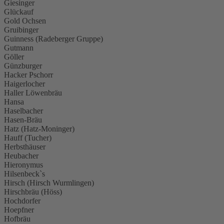
Giesinger
Glückauf
Gold Ochsen
Gruibinger
Guinness (Radeberger Gruppe)
Gutmann
Göller
Günzburger
Hacker Pschorr
Haigerlocher
Haller Löwenbräu
Hansa
Haselbacher
Hasen-Bräu
Hatz (Hatz-Moninger)
Hauff (Tucher)
Herbsthäuser
Heubacher
Hieronymus
Hilsenbeck`s
Hirsch (Hirsch Wurmlingen)
Hirschbräu (Höss)
Hochdorfer
Hoepfner
Hofbräu