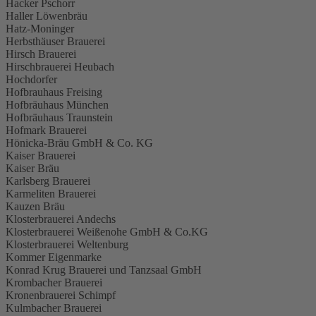
Hacker Pschorr
Haller Löwenbräu
Hatz-Moninger
Herbsthäuser Brauerei
Hirsch Brauerei
Hirschbrauerei Heubach
Hochdorfer
Hofbrauhaus Freising
Hofbräuhaus München
Hofbräuhaus Traunstein
Hofmark Brauerei
Hönicka-Bräu GmbH & Co. KG
Kaiser Brauerei
Kaiser Bräu
Karlsberg Brauerei
Karmeliten Brauerei
Kauzen Bräu
Klosterbrauerei Andechs
Klosterbrauerei Weißenohe GmbH & Co.KG
Klosterbrauerei Weltenburg
Kommer Eigenmarke
Konrad Krug Brauerei und Tanzsaal GmbH
Krombacher Brauerei
Kronenbrauerei Schimpf
Kulmbacher Brauerei