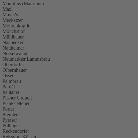
Mauritius (Mauritius)
Maxl
Mayer's
Meckatzer
Mohrenköpfle
Mönchshof
Mühlbauer
Naabecker
Nattheimer
Nesselwanger
Neumarkter Lammsbräu
Oberdorfer
Olbernhauer
Osser
Palmbräu
Pardál
Paulaner
Pilsner Urquell
Plankstettener
Porter
Preußens
Pyraser
Pöllinger
Reckendorfer
Reissdorf Kölsch