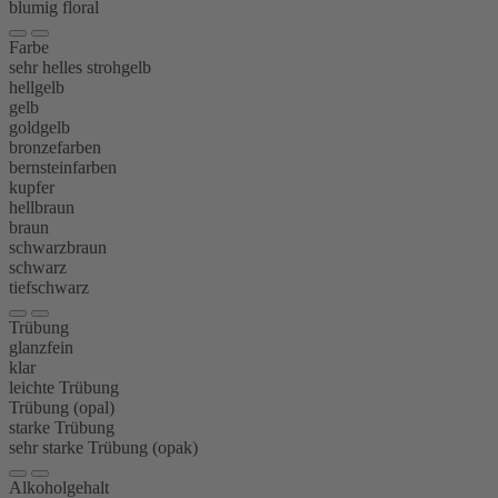
blumig floral
Farbe
sehr helles strohgelb
hellgelb
gelb
goldgelb
bronzefarben
bernsteinfarben
kupfer
hellbraun
braun
schwarzbraun
schwarz
tiefschwarz
Trübung
glanzfein
klar
leichte Trübung
Trübung (opal)
starke Trübung
sehr starke Trübung (opak)
Alkoholgehalt