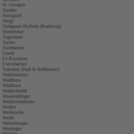
St. Georgen
Stauder
Sternquell
Stiegl
Stuttgarter Hofbräu (Radeberg)
Störtebeker
Tegernseer
Tucher
Turmherren
Unertl
Ur-Krostitzer
Ustersbacher
Valentins (Park & Bellheimer)
Veldensteiner
Waldhaus
Waldhorn
Waldschmidt
Wasseralfinger
Weihenstephaner
Weiher
Weißenohe
Welde
Weltenburger
Wieninger
Winkler