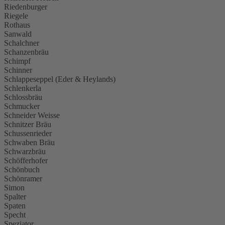
Riedenburger
Riegele
Rothaus
Sanwald
Schalchner
Schanzenbräu
Schimpf
Schinner
Schlappeseppel (Eder & Heylands)
Schlenkerla
Schlossbräu
Schmucker
Schneider Weisse
Schnitzer Bräu
Schussenrieder
Schwaben Bräu
Schwarzbräu
Schöfferhofer
Schönbuch
Schönramer
Simon
Spalter
Spaten
Specht
Speziator