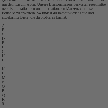
nur dein Lieblingsbier. Unsere Biersommeliers verkosten regelmäßig
neue Biere nationalen und internationalen Marken, um unser
Portfolio zu erweitern. So findest du immer wieder neue und
altbekannte Biere, die du probieren kannst.
A
B
C
D
E
F
G
H
I
J
K
L
M
N
O
P
Q
R
S
T