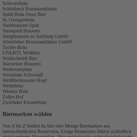
Schwarzbräu
Schönbuch Braumanufaktur
Späth Bräu Osser Bier
St. Georgenbräu
Stadtbrauerei Spalt
Sternquell Brauerei
Stieglbrauerei zu Salzburg GmbH:
Störtebeker Braumanufaktur GmbH
Tucher-Bräu
UNERTL Weißbier
Waldschmidt Bier
Warsteiner Brauerei
Weihenstephan
Weissbräu Schwendl
Weißbierbrauerei Hopf
Weldebräu
Winkler Bräu
Zoller-Hof
Zwiefalter Klosterbräu
Biermarken wählen
Von A bis Z findest du hier eine Menge Biermarken aus
unterschiedlichen Brauereien. Einige Brauereien führen schließlich
gleich mehrere Biermarken. Hier entdeckst du wahrscheinlich nicht