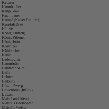
Ketterer
Krombacher
Krug-Bräu
Kuchlbauer
Kumpf (Kaiser Brauerei)
KurpfalzBräu
Käuzle
König Ludwig
König Pilsener
Königsbräu
Köstritzer
Kühlbacher
Kühle
Ladenburger
Lammbräu
Landwehr-Bräu
Leffe
Lehner
Leikeim
Lösch-Zwerg
Löwenbräu (InBev)
Lübzer
Maisel and friends
Maisel´s Edelhopfen
Maisel´s Weisse