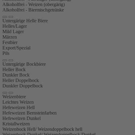
Alkoholfrei - Weizen (obergärig)
Alkoholfrei - Biermischgetränke
Untergärige Helle Biere
Helles/Lager
Mild Lager
Märzen
Festbier
Export/Spezial
Pils
Untergärige Bockbiere
Heller Bock
Dunkler Bock
Heller Doppelbock
Dunkler Doppelbock
Weizenbiere
Leichtes Weizen
Hefeweizen Hell
Hefeweizen Bernsteinfarben
Hefeweizen Dunkel
Kristallweizen
Weizenbock Hell/ Weizendoppelbock hell
Weizenbock Dunkel/ Weizendoppelbock Dunkel