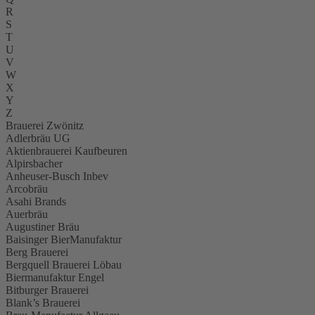
R
S
T
U
V
W
X
Y
Z
Brauerei Zwönitz
Adlerbräu UG
Aktienbrauerei Kaufbeuren
Alpirsbacher
Anheuser-Busch Inbev
Arcobräu
Asahi Brands
Auerbräu
Augustiner Bräu
Baisinger BierManufaktur
Berg Brauerei
Bergquell Brauerei Löbau
Biermanufaktur Engel
Bitburger Brauerei
Blank’s Brauerei