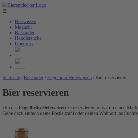
☰
Bierwissen
Magazin
Bierfinder
Händlersuche
Über uns
Startseite
/
Bierfinder
/
Engelbräu Hefeweizen
/
Bier reservieren
Bier reservieren
Um das
Engelbräu Hefeweizen
zu reservieren, musst du einen Mark
Gebe dazu einfach deine Postleitzahl oder deinen Wohnort ins Suchfel