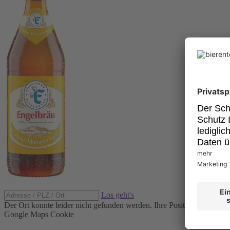
Los geht's
Der Ort konnte leider nicht gefunden werden.
Ihre Position konnte ni
Google Maps Cookie