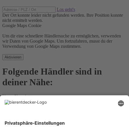
Los geht's
Der Ort konnte leider nicht gefunden werden.
Ihre Position konnte
nicht ermittelt werden.
Google Maps Cookie
Um dir eine schnellere Händlersuche zu ermöglichen, verwenden
wir Daten von Google Maps. Um fortzufahren, musst du der
Verwendung von Google Maps zustimmen.
Aktivieren
Folgende Händler sind in
deiner Nähe:
Unser Newsletter
Für Bierkenner, Bierliebhaber, Bierneulinge - kurz, alle
Bierentdecker.
Jetzt anmelden!
Impressum
Datenschutz
Barrierefrei
Nutzungsbedingungen
Cookies