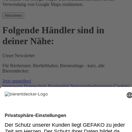
Verwendung von Google Maps zustimmen.
Aktivieren
Folgende Händler sind in
deiner Nähe:
Unser Newsletter
Für Bierkenner, Bierliebhaber, Bierneulinge - kurz, alle
Bierentdecker.
Jetzt anmelden!
Impressum
Datenschutz
Barrierefrei
Nutzungsbedingungen
Cookies
Newsletter
Powered by:
© GEFAKO GmbH & Co KG