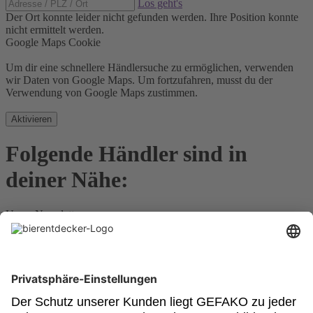
Los geht's
Der Ort konnte leider nicht gefunden werden.
Ihre Position konnte
nicht ermittelt werden.
Google Maps Cookie
Um dir eine schnellere Händlersuche zu ermöglichen, verwenden
wir Daten von Google Maps. Um fortzufahren, musst du der
Verwendung von Google Maps zustimmen.
Aktivieren
Folgende Händler sind in
deiner Nähe:
Unser Newsletter
Für Bierkenner, Bierliebhaber, Bierneulinge - kurz, alle
Bierentdecker.
Jetzt anmelden!
Impressum
Datenschutz
Barrierefrei
Nutzungsbedingungen
Cookies
Newsletter
Powered by: