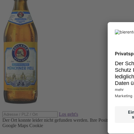
Los geht's
Der Ort konnte leider nicht gefunden werden.
Ihre Position konnte ni
Google Maps Cookie