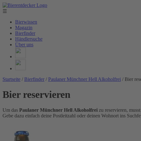
☰
Bierwissen
Magazin
Bierfinder
Händlersuche
Über uns
Startseite
/
Bierfinder
/
Paulaner Münchner Hell Alkoholfrei
/
Bier res
Bier reservieren
Um das
Paulaner Münchner Hell Alkoholfrei
zu reservieren, muss
Gebe dazu einfach deine Postleitzahl oder deinen Wohnort ins Suchfel