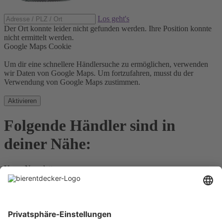
Los geht's
Der Ort konnte leider nicht gefunden werden.
Ihre Position konnte
nicht ermittelt werden.
Google Maps Cookie
Um dir eine schnellere Händlersuche zu ermöglichen, verwenden
wir Daten von Google Maps. Um fortzufahren, musst du der
Verwendung von Google Maps zustimmen.
Aktivieren
Folgende Händler sind in
deiner Nähe:
Unser Newsletter
Für Bierkenner, Bierliebhaber, Bierneulinge - kurz, alle
Bierentdecker.
Jetzt anmelden!
Impressum
Datenschutz
Barrierefrei
Nutzungsbedingungen
Cookies