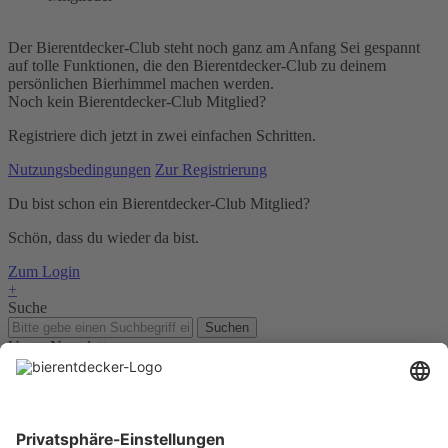
Der Bierentdecker-Club steht noch ganz am Anfang Sei gespannt
auf tolle Funktionen, die den Bierentdecker-Club zu deinem
persönlichen Bierhimmel machen werden.
Noch kein Bierentdecker-Club Mitglied?
Registriere dich jetzt in zwei einfachen Schritten.
Nutzungsbedingungen
Zur Registrierung
Du bist schon ein Bierentdecker-Club Mitglied?
Schön, dass du wieder da bist.
Zum Login
+
Suche
Suchen
Unser Newsletter
Für Bierkenner, Bierliebhaber, Bierneulinge - kurz, alle
Bierentdecker.
Jetzt anmelden!