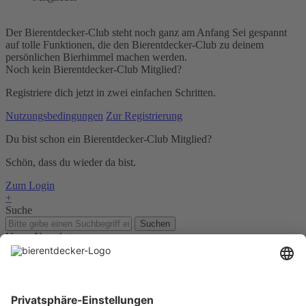
Der Bierentdecker-Club steht noch ganz am Anfang Sei gespannt
auf tolle Funktionen, die den Bierentdecker-Club zu deinem
persönlichen Bierhimmel machen werden.
Noch kein Bierentdecker-Club Mitglied?
Registriere dich jetzt in zwei einfachen Schritten.
Nutzungsbedingungen
Zur Registrierung
Du bist schon ein Bierentdecker-Club Mitglied?
Schön, dass du wieder da bist.
Zum Login
+
Suche
Suchen
Unser Newsletter
Für Bierkenner, Bierliebhaber, Bierneulinge - kurz, alle
Bierentdecker.
Jetzt anmelden!