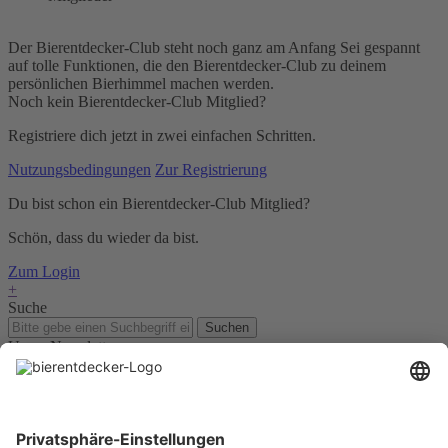
Der Bierentdecker-Club steht noch ganz am Anfang Sei gespannt
auf tolle Funktionen, die den Bierentdecker-Club zu deinem
persönlichen Bierhimmel machen werden.
Noch kein Bierentdecker-Club Mitglied?
Registriere dich jetzt in zwei einfachen Schritten.
Nutzungsbedingungen
Zur Registrierung
Du bist schon ein Bierentdecker-Club Mitglied?
Schön, dass du wieder da bist.
Zum Login
+
Suche
Suchen
Unser Newsletter
Für Bierkenner, Bierliebhaber, Bierneulinge - kurz, alle
Bierentdecker.
Jetzt anmelden!