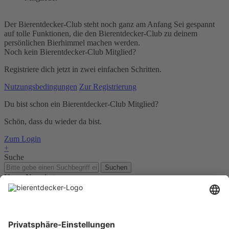
Der Bierentdecker-Club steht noch ganz am Anfang Sei gespannt
auf tolle Funktionen, die den Bierentdecker-Club zu deinem
persönlichen Bierhimmel machen werden.
Noch kein Bierentdecker-Club Mitglied?
Registriere dich jetzt in zwei einfachen Schritten.
Nutzungsbedingungen
Zur Registrierung
Du bist schon ein Bierentdecker-Club Mitglied?
Schön, dass du wieder da bist.
Zum Login
+
Suche
Suchen
Unser Newsletter
Für Bierkenner, Bierliebhaber, Bierneulinge - kurz, alle
Bierentdecker.
Jetzt anmelden!