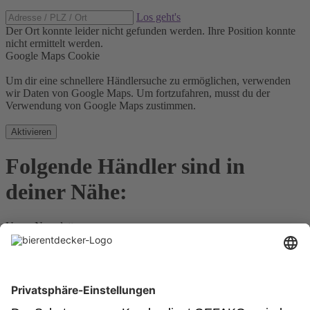
Los geht's
Der Ort konnte leider nicht gefunden werden.
Ihre Position konnte
nicht ermittelt werden.
Google Maps Cookie
Um dir eine schnellere Händlersuche zu ermöglichen, verwenden
wir Daten von Google Maps. Um fortzufahren, musst du der
Verwendung von Google Maps zustimmen.
Aktivieren
Folgende Händler sind in
deiner Nähe:
Unser Newsletter
Für Bierkenner, Bierliebhaber, Bierneulinge - kurz, alle
Bierentdecker.
Jetzt anmelden!
Impressum
Datenschutz
Barrierefrei
Nutzungsbedingungen
Cookies