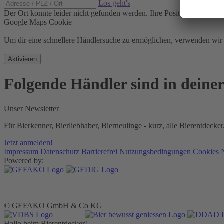
Los geht's
Der Ort konnte leider nicht gefunden werden.
Ihre Position konnte ni
Google Maps Cookie
Um dir eine schnellere Händlersuche zu ermöglichen, verwenden w
Aktivieren
Folgende Händler sind in deine
Unser Newsletter
Für Bierkenner, Bierliebhaber, Bierneulinge - kurz, alle Bierentdecker
Jetzt anmelden!
Impressum
Datenschutz
Barrierefrei
Nutzungsbedingungen
Cookies
Powered by:
© GEFAKO GmbH & Co KG
Hallo beim Bierentdecker!