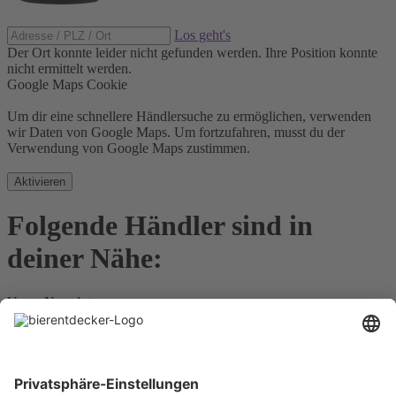
Los geht's
Der Ort konnte leider nicht gefunden werden.
Ihre Position konnte
nicht ermittelt werden.
Google Maps Cookie
Um dir eine schnellere Händlersuche zu ermöglichen, verwenden
wir Daten von Google Maps. Um fortzufahren, musst du der
Verwendung von Google Maps zustimmen.
Aktivieren
Folgende Händler sind in
deiner Nähe:
Unser Newsletter
Für Bierkenner, Bierliebhaber, Bierneulinge - kurz, alle
Bierentdecker.
Jetzt anmelden!
Impressum
Datenschutz
Barrierefrei
Nutzungsbedingungen
Cookies