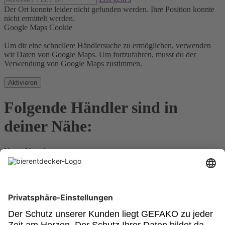
Der Ort konnte leider nicht gefunden werden.
Ihre Position konnte
nicht ermittelt werden.
Google Maps Cookie
Um dir eine schnellere Händlersuche zu ermöglichen, verwenden
wir Daten von Google Maps. Um fortzufahren, musst du der
Verwendung von Google Maps zustimmen.
Aktivieren
Folgende Händler sind in
deiner Nähe:
Unser Newsletter
Für Bierkenner, Bierliebhaber, Bierneulinge - kurz, alle
Bierentdecker.
Jetzt anmelden!
Impressum
Datenschutz
Barrierefrei
Nutzungsbedingungen
Cookies
Newsletter
Powered by: