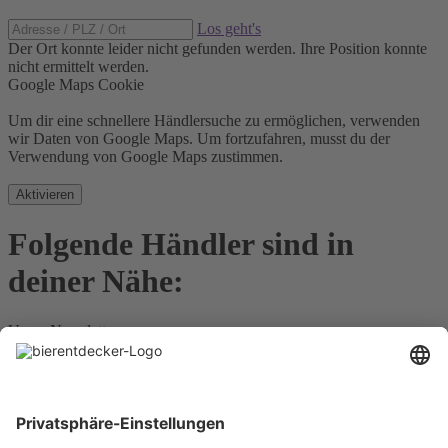
Los geht's
Der Ort konnte leider nicht gefunden werden.
Ihre Position konnte
nicht ermittelt werden.
Google Maps Cookie
Um dir eine schnellere Händlersuche zu ermöglichen, verwenden
wir Daten von Google Maps. Um fortzufahren, musst du der
Verwendung von Google Maps zustimmen.
Aktivieren
Folgende Händler sind in
deiner Nähe:
Unser Newsletter
Für Bierkenner, Bierliebhaber, Bierneulinge - kurz, alle
Bierentdecker.
Jetzt anmelden!
Impressum
Datenschutz
Barrierefrei
Nutzungsbedingungen
Cookies