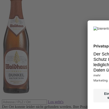
Los geht's
Der Ort konnte leider nicht gefunden werden.
Ihre Position konnte ni