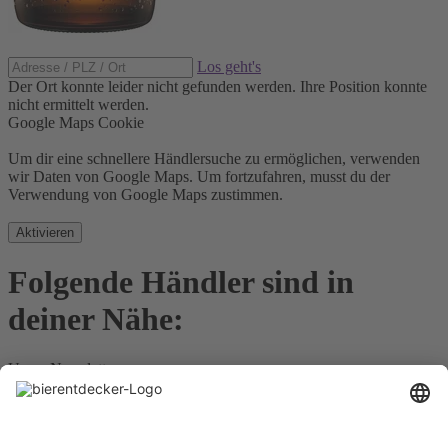
Los geht's
Der Ort konnte leider nicht gefunden werden.
Ihre Position konnte
nicht ermittelt werden.
Google Maps Cookie
Um dir eine schnellere Händlersuche zu ermöglichen, verwenden
wir Daten von Google Maps. Um fortzufahren, musst du der
Verwendung von Google Maps zustimmen.
Aktivieren
Folgende Händler sind in
deiner Nähe:
Unser Newsletter
Für Bierkenner, Bierliebhaber, Bierneulinge - kurz, alle
Bierentdecker.