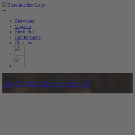
☰
Bierwissen
Magazin
Bierfinder
Händlersuche
Über uns
Engelbräu Hefe-Weizen hell