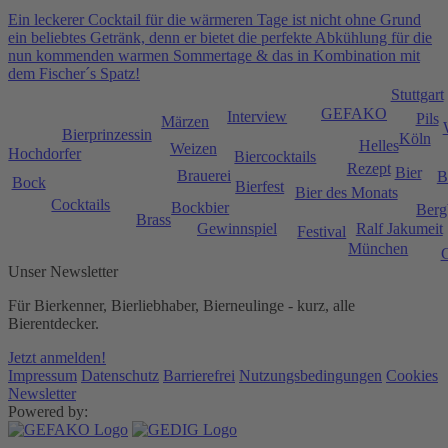
Ein leckerer Cocktail für die wärmeren Tage ist nicht ohne Grund
ein beliebtes Getränk, denn er bietet die perfekte Abkühlung für die
nun kommenden warmen Sommertage & das in Kombination mit
dem Fischer´s Spatz!
Stuttgart
GEFAKO
Interview
Pils
Märzen
Bierprinzessin
Köln
Helles
Weizen
Hochdorfer
Biercocktails
Rezept
Bier
Brauerei
B
Bock
Bierfest
Bier des Monats
Cocktails
Bockbier
Berg
Brass
Ralf Jakumeit
Gewinnspiel
Festival
München
Unser Newsletter
Für Bierkenner, Bierliebhaber, Bierneulinge - kurz, alle
Bierentdecker.
Jetzt anmelden!
Impressum
Datenschutz
Barrierefrei
Nutzungsbedingungen
Cookies
Newsletter
Powered by: