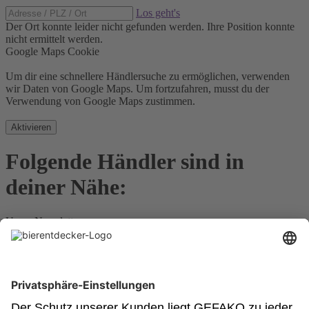
Los geht's
Der Ort konnte leider nicht gefunden werden.
Ihre Position konnte
nicht ermittelt werden.
Google Maps Cookie
Um dir eine schnellere Händlersuche zu ermöglichen, verwenden
wir Daten von Google Maps. Um fortzufahren, musst du der
Verwendung von Google Maps zustimmen.
Aktivieren
Folgende Händler sind in
deiner Nähe:
Unser Newsletter
Für Bierkenner, Bierliebhaber, Bierneulinge - kurz, alle
Bierentdecker.
Jetzt anmelden!
Impressum
Datenschutz
Barrierefrei
Nutzungsbedingungen
Cookies
Newsletter