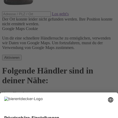
Los geht's
Der Ort konnte leider nicht gefunden werden.
Ihre Position konnte
nicht ermittelt werden.
Google Maps Cookie
Um dir eine schnellere Händlersuche zu ermöglichen, verwenden
wir Daten von Google Maps. Um fortzufahren, musst du der
Verwendung von Google Maps zustimmen.
Aktivieren
Folgende Händler sind in
deiner Nähe:
Unser Newsletter
Für Bierkenner, Bierliebhaber, Bierneulinge - kurz, alle
Bierentdecker.
Jetzt anmelden!