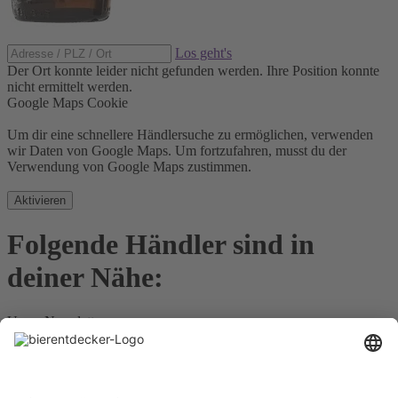
Los geht's
Der Ort konnte leider nicht gefunden werden.
Ihre Position konnte
nicht ermittelt werden.
Google Maps Cookie
Um dir eine schnellere Händlersuche zu ermöglichen, verwenden
wir Daten von Google Maps. Um fortzufahren, musst du der
Verwendung von Google Maps zustimmen.
Aktivieren
Folgende Händler sind in
deiner Nähe:
Unser Newsletter
Für Bierkenner, Bierliebhaber, Bierneulinge - kurz, alle
Bierentdecker.
Jetzt anmelden!