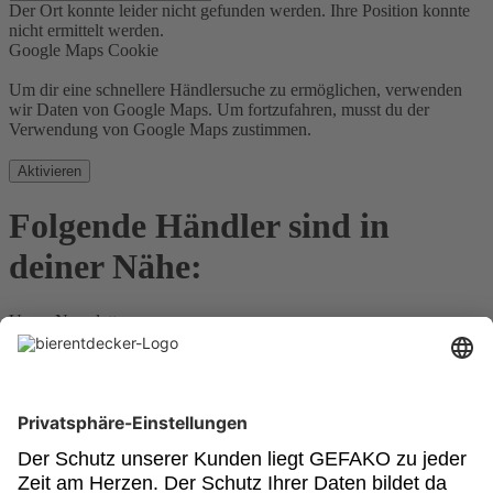
Der Ort konnte leider nicht gefunden werden.
Ihre Position konnte
nicht ermittelt werden.
Google Maps Cookie
Um dir eine schnellere Händlersuche zu ermöglichen, verwenden
wir Daten von Google Maps. Um fortzufahren, musst du der
Verwendung von Google Maps zustimmen.
Aktivieren
Folgende Händler sind in
deiner Nähe:
Unser Newsletter
Für Bierkenner, Bierliebhaber, Bierneulinge - kurz, alle
Bierentdecker.
Jetzt anmelden!
Impressum
Datenschutz
Barrierefrei
Nutzungsbedingungen
Cookies
Newsletter
Powered by: