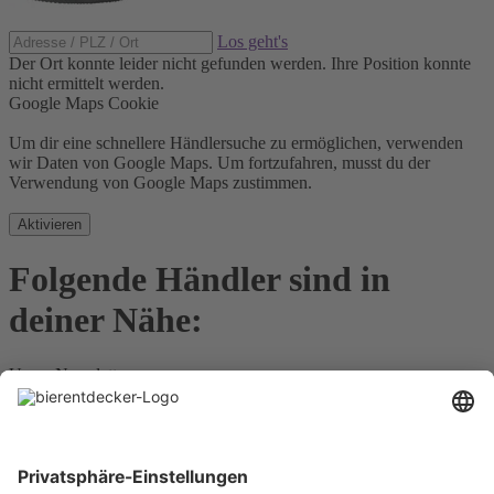
Los geht's
Der Ort konnte leider nicht gefunden werden.
Ihre Position konnte
nicht ermittelt werden.
Google Maps Cookie
Um dir eine schnellere Händlersuche zu ermöglichen, verwenden
wir Daten von Google Maps. Um fortzufahren, musst du der
Verwendung von Google Maps zustimmen.
Aktivieren
Folgende Händler sind in
deiner Nähe:
Unser Newsletter
Für Bierkenner, Bierliebhaber, Bierneulinge - kurz, alle
Bierentdecker.
Jetzt anmelden!
Impressum
Datenschutz
Barrierefrei
Nutzungsbedingungen
Cookies