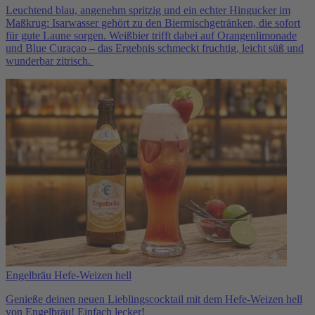
Leuchtend blau, angenehm spritzig und ein echter Hingucker im
Maßkrug: Isarwasser gehört zu den Biermischgetränken, die sofort
für gute Laune sorgen. Weißbier trifft dabei auf Orangenlimonade
und Blue Curaçao – das Ergebnis schmeckt fruchtig, leicht süß und
wunderbar zitrisch.
Engelbräu Hefe-Weizen hell
Genieße deinen neuen Lieblingscocktail mit dem Hefe-Weizen hell
von Engelbräu! Einfach lecker!