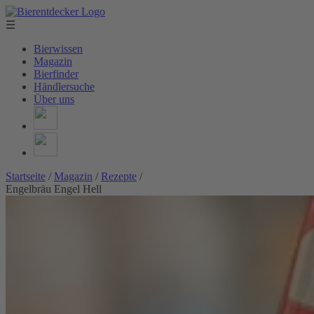
☰
Bierwissen
Magazin
Bierfinder
Händlersuche
Über uns
Startseite
/
Magazin
/
Rezepte
/
Engelbräu Engel Hell