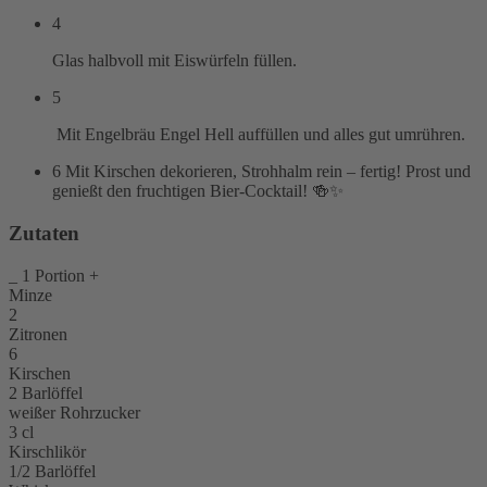
4
Glas halbvoll mit Eiswürfeln füllen.
5
Mit Engelbräu Engel Hell auffüllen und alles gut umrühren.
6
Mit Kirschen dekorieren, Strohhalm rein – fertig! Prost und
genießt den fruchtigen Bier-Cocktail! 🍻✨
Zutaten
_
1
Portion
+
Minze
2
Zitronen
6
Kirschen
2
Barlöffel
weißer Rohrzucker
3
cl
Kirschlikör
1/2
Barlöffel