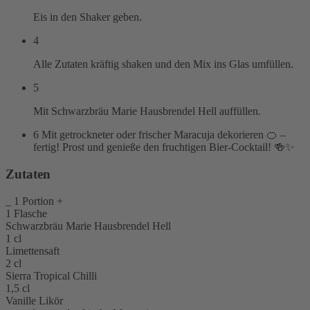
Eis in den Shaker geben.
4
Alle Zutaten kräftig shaken und den Mix ins Glas umfüllen.
5
Mit Schwarzbräu Marie Hausbrendel Hell auffüllen.
6
Mit getrockneter oder frischer Maracuja dekorieren 🍊 –
fertig! Prost und genieße den fruchtigen Bier-Cocktail! 🍻✨
Zutaten
_
1
Portion
+
1
Flasche
Schwarzbräu Marie Hausbrendel Hell
1
cl
Limettensaft
2
cl
Sierra Tropical Chilli
1,5
cl
Vanille Likör