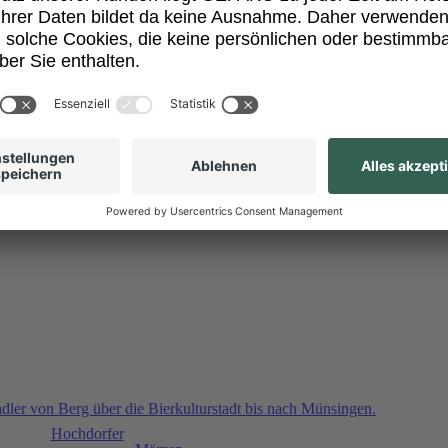
rwanderweg, der die drei Ehinger Innenstadt-Brauereien – Brauerei Sc
adler von Berg über die Bierkulturstadt bis nach Münsingen.
Hochdorfer