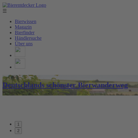
☰
Bierwissen
Magazin
Bierfinder
Händlersuche
Über uns
Deutschlands schönster Bierwanderweg
1
2