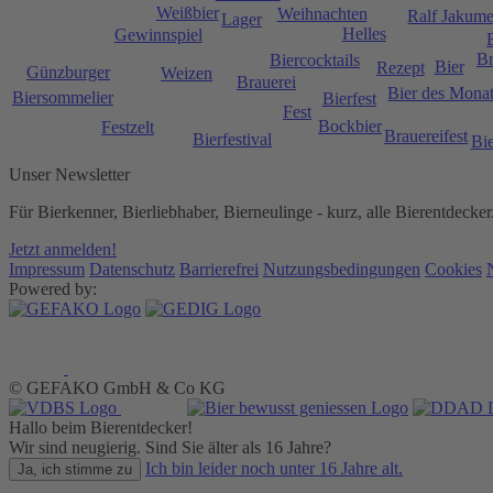
Weißbier
Weihnachten
Ralf Jakume
Lager
Helles
Gewinnspiel
Br
Biercocktails
Bier
Rezept
Günzburger
Weizen
Brauerei
Bier des Mona
Biersommelier
Bierfest
Fest
Bockbier
Festzelt
Brauereifest
Bierfestival
Bie
Unser Newsletter
Für Bierkenner, Bierliebhaber, Bierneulinge - kurz, alle Bierentdecker
Jetzt anmelden!
Impressum
Datenschutz
Barrierefrei
Nutzungsbedingungen
Cookies
Powered by:
© GEFAKO GmbH & Co KG
Hallo beim Bierentdecker!
Wir sind neugierig. Sind Sie älter als 16 Jahre?
Ich bin leider noch unter 16 Jahre alt.
Ja, ich stimme zu