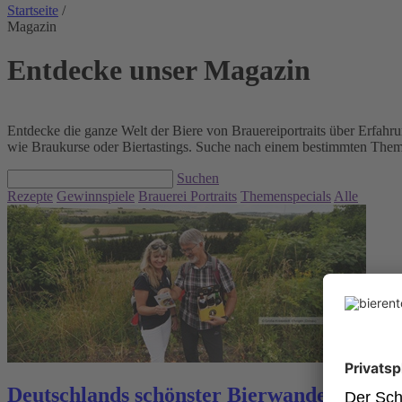
Startseite
/
Magazin
Entdecke unser Magazin
Entdecke die ganze Welt der Biere von Brauereiportraits über Erfahr
wie Braukurse oder Biertastings. Suche nach einem bestimmten Thema 
Suchen
Rezepte
Gewinnspiele
Brauerei Portraits
Themenspecials
Alle
Deutschlands schönster Bierwanderweg