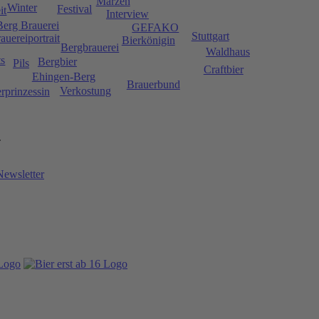
Märzen
Winter
Festival
it
Interview
Berg Brauerei
GEFAKO
Stuttgart
auereiportrait
Bierkönigin
Bergbrauerei
Waldhaus
ts
Bergbier
Pils
Craftbier
Ehingen-Berg
Brauerbund
Verkostung
rprinzessin
.
Newsletter