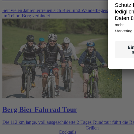
Seit vielen Jahren erfreuen sich Bier- und Wanderbegeisterte am Bie
im Teilort Berg verbindet.
Berg Bier Fahrrad Tour
Die 112 km lange, voll ausgeschilderte 2-Tages-Rundtour führt die R
Grillen
Cocktails