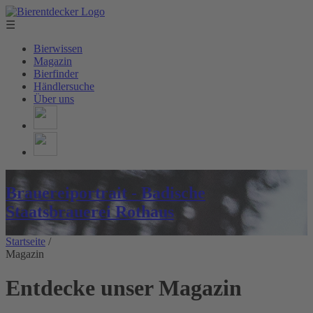
☰
Bierwissen
Magazin
Bierfinder
Händlersuche
Über uns
Brauereiportrait - Badische
Staatsbrauerei Rothaus
Startseite
/
Magazin
Entdecke unser Magazin