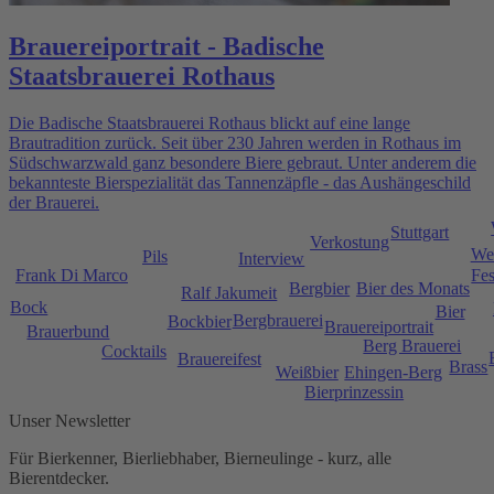
Brauereiportrait - Badische
Staatsbrauerei Rothaus
Die Badische Staatsbrauerei Rothaus blickt auf eine lange
Brautradition zurück. Seit über 230 Jahren werden in Rothaus im
Südschwarzwald ganz besondere Biere gebraut. Unter anderem die
bekannteste Bierspezialität das Tannenzäpfle - das Aushängeschild
der Brauerei.
Stuttgart
Verkostung
We
Pils
Interview
Fes
Frank Di Marco
Bergbier
Bier des Monats
Ralf Jakumeit
Bock
Bier
Bergbrauerei
Bockbier
Brauereiportrait
Brauerbund
Berg Brauerei
Cocktails
Brauereifest
Brass
Weißbier
Ehingen-Berg
Bierprinzessin
Unser Newsletter
Für Bierkenner, Bierliebhaber, Bierneulinge - kurz, alle
Bierentdecker.