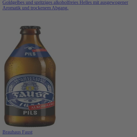
Goldgelbes und spritziges alkoholfreies Helles mit ausgewogener
Aromatik und trockenem Abgang.
Brauhaus Faust