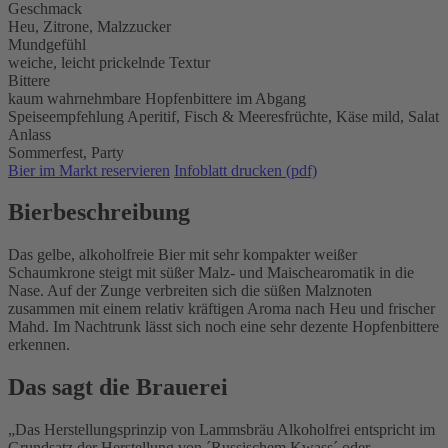
Geschmack
Heu, Zitrone, Malzzucker
Mundgefühl
weiche, leicht prickelnde Textur
Bittere
kaum wahrnehmbare Hopfenbittere im Abgang
Speiseempfehlung
Aperitif,
Fisch & Meeresfrüchte,
Käse mild,
Salat
Anlass
Sommerfest,
Party
Bier im Markt reservieren
Infoblatt drucken (pdf)
Bierbeschreibung
Das gelbe, alkoholfreie Bier mit sehr kompakter weißer
Schaumkrone steigt mit süßer Malz- und Maischearomatik in die
Nase. Auf der Zunge verbreiten sich die süßen Malznoten
zusammen mit einem relativ kräftigen Aroma nach Heu und frischer
Mahd. Im Nachtrunk lässt sich noch eine sehr dezente Hopfenbittere
erkennen.
Das sagt die Brauerei
Das Herstellungsprinzip von Lammsbräu Alkoholfrei entspricht im
Grundsatz der Herstellung von ´Russischem Kwass´ oder