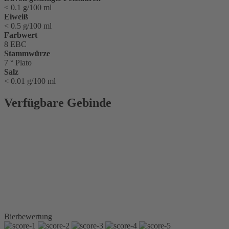
< 0.1 g/100 ml
Eiweiß
< 0.5 g/100 ml
Farbwert
8 EBC
Stammwürze
7 ° Plato
Salz
< 0.01 g/100 ml
Verfügbare Gebinde
Glasflasche 0,33 l
Longneck
Glasflasche 0,5 l
Kiste 4 x 4 x 0,33 l
Longneck
Kiste 10 x 0,5 l Glas
Kiste 10 x 0,33 l
Longneck
Kiste 20 x 0,33 l
Longneck
Bierbewertung