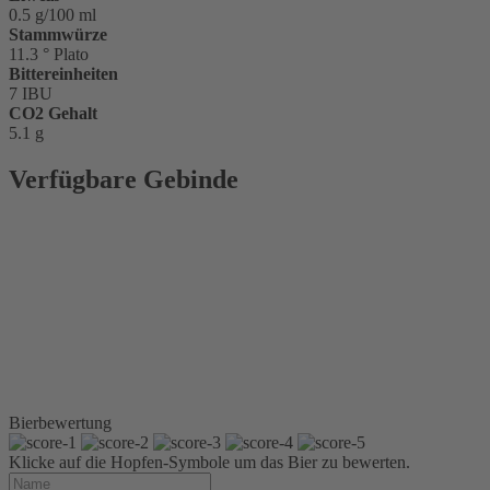
0.5 g/100 ml
Stammwürze
11.3 ° Plato
Bittereinheiten
7 IBU
CO2 Gehalt
5.1 g
Verfügbare Gebinde
Glasflasche 0,5 l
Glasflasche 0,33 l
Longneck
Sixpack 6 x 0,33 l
Longneck
Kiste 4 x 6 x 0,33 l
Longneck
Kiste 24 x 0,33 l
Longneck
Kiste 20 x 0,5 l Glas
Bierbewertung
Klicke auf die Hopfen-Symbole um das Bier zu bewerten.