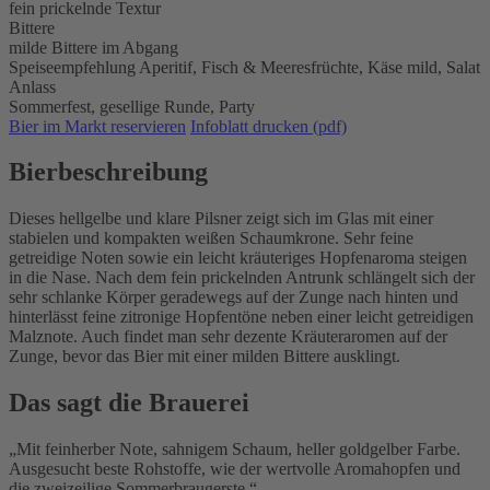
fein prickelnde Textur
Bittere
milde Bittere im Abgang
Speiseempfehlung
Aperitif,
Fisch & Meeresfrüchte,
Käse mild,
Salat
Anlass
Sommerfest,
gesellige Runde,
Party
Bier im Markt reservieren
Infoblatt drucken (pdf)
Bierbeschreibung
Dieses hellgelbe und klare Pilsner zeigt sich im Glas mit einer
stabielen und kompakten weißen Schaumkrone. Sehr feine
getreidige Noten sowie ein leicht kräuteriges Hopfenaroma steigen
in die Nase. Nach dem fein prickelnden Antrunk schlängelt sich der
sehr schlanke Körper geradewegs auf der Zunge nach hinten und
hinterlässt feine zitronige Hopfentöne neben einer leicht getreidigen
Malznote. Auch findet man sehr dezente Kräuteraromen auf der
Zunge, bevor das Bier mit einer milden Bittere ausklingt.
Das sagt die Brauerei
Mit feinherber Note, sahnigem Schaum, heller goldgelber Farbe.
Ausgesucht beste Rohstoffe, wie der wertvolle Aromahopfen und
die zweizeilige Sommerbraugerste.