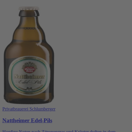
Privatbrauerei Schlumberger
Nattheimer Edel-Pils
Hopfige Noten nach Zitronengras und Kräuter duften in dem