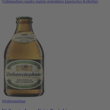
Vollmundiges rundes malzig-getreidiges klassisches Kellerbier
Weihenstephan