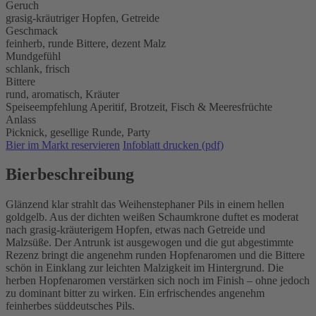
Geruch
grasig-kräutriger Hopfen, Getreide
Geschmack
feinherb, runde Bittere, dezent Malz
Mundgefühl
schlank, frisch
Bittere
rund, aromatisch, Kräuter
Speiseempfehlung
Aperitif,
Brotzeit,
Fisch & Meeresfrüchte
Anlass
Picknick,
gesellige Runde,
Party
Bier im Markt reservieren
Infoblatt drucken (pdf)
Bierbeschreibung
Glänzend klar strahlt das Weihenstephaner Pils in einem hellen
goldgelb. Aus der dichten weißen Schaumkrone duftet es moderat
nach grasig-kräuterigem Hopfen, etwas nach Getreide und
Malzsüße. Der Antrunk ist ausgewogen und die gut abgestimmte
Rezenz bringt die angenehm runden Hopfenaromen und die Bittere
schön in Einklang zur leichten Malzigkeit im Hintergrund. Die
herben Hopfenaromen verstärken sich noch im Finish – ohne jedoch
zu dominant bitter zu wirken. Ein erfrischendes angenehm
feinherbes süddeutsches Pils.