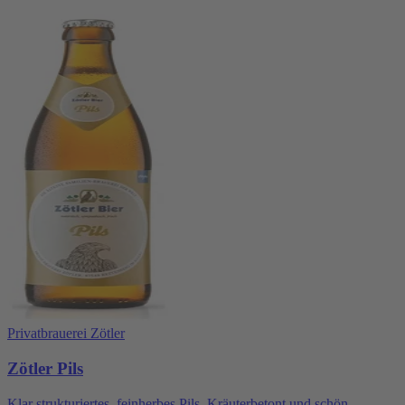
Privatbrauerei Zötler
Zötler Pils
Klar strukturiertes, feinherbes Pils. Kräuterbetont und schön