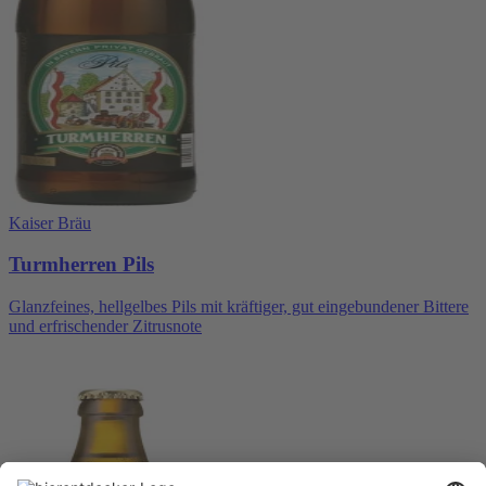
Kaiser Bräu
Turmherren Pils
Glanzfeines, hellgelbes Pils mit kräftiger, gut eingebundener Bittere
und erfrischender Zitrusnote