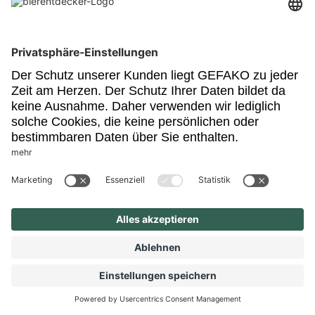
Rothaus
Rothaus Pils
Klar strukturiertes schlankes Pils mit frischen Kräuterakzenten