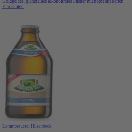
Goldgelbes, glanzfeines alkoholfreies Pilsner mit hopfenbasierten
Zitrusnoten
Lammbrauerei Hilsenbeck