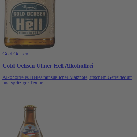
Gold Ochsen
Gold Ochsen Ulmer Hell Alkoholfrei
Alkoholfreies Helles mit süßlicher Malznote, frischem Getreideduft
und spritziger Textur