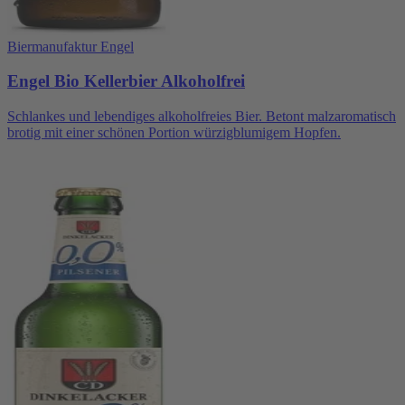
Biermanufaktur Engel
Engel Bio Kellerbier Alkoholfrei
Schlankes und lebendiges alkoholfreies Bier. Betont malzaromatisch
brotig mit einer schönen Portion würzigblumigem Hopfen.