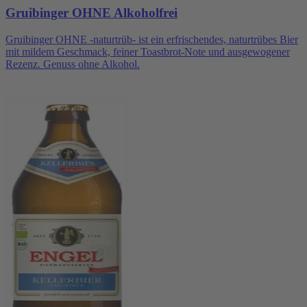
Gruibinger OHNE Alkoholfrei
Gruibinger OHNE -naturtrüb- ist ein erfrischendes, naturtrübes Bier
mit mildem Geschmack, feiner Toastbrot-Note und ausgewogener
Rezenz. Genuss ohne Alkohol.