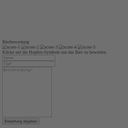
Sixpack 6 x 0,33 l
Longneck
Kiste 20 x 0,5 l
Longneck
Kiste 4 x 6 x 0,33 l
Longneck
Kiste 24 x 0,33 l
Longneck
Bierbewertung
Klicke auf die Hopfen-Symbole um das Bier zu bewerten.
Bewertung abgeben