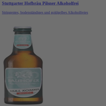
Stuttgarter Hofbräu Pilsner Alkoholfrei
Stringentes, bodenständiges und goldgelbes Alkoholfreies