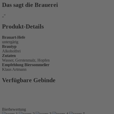
Das sagt die Brauerei
Produkt-Details
Brauart-Hefe
untergärig
Brautyp
Alkoholfrei
Zutaten
Wasser, Gerstenmalz, Hopfen
Empfehlung Biersommelier
Klaus Artmann
Verfügbare Gebinde
Glasflasche 0,33 l Longneck
Sixpack 6 x 0,33 l Longneck
Kiste 4 x 6 x 0,33 l Longneck
Kiste 24 x 0,33 l Longneck
Bierbewertung