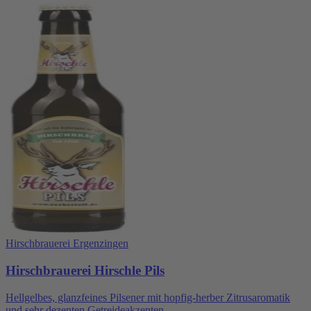
Hirschbrauerei Ergenzingen
Hirschbrauerei Hirschle Pils
Hellgelbes, glanzfeines Pilsener mit hopfig-herber Zitrusaromatik
und sehr dezenten Getreideakzenten.