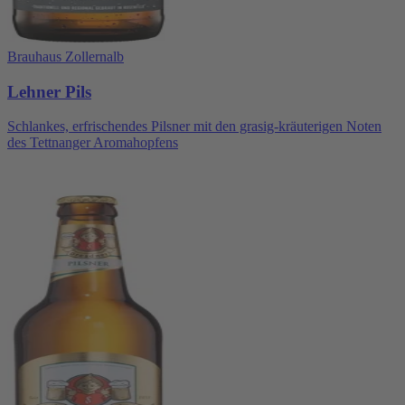
Brauhaus Zollernalb
Lehner Pils
Schlankes, erfrischendes Pilsner mit den grasig-kräuterigen Noten
des Tettnanger Aromahopfens