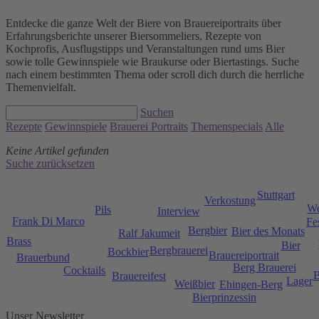
Entdecke die ganze Welt der Biere von Brauereiportraits über
Erfahrungsberichte unserer Biersommeliers, Rezepte von
Kochprofis, Ausflugstipps und Veranstaltungen rund ums Bier
sowie tolle Gewinnspiele wie Braukurse oder Biertastings. Suche
nach einem bestimmten Thema oder scroll dich durch die herrliche
Themenvielfalt.
Suchen
Rezepte
Gewinnspiele
Brauerei Portraits
Themenspecials
Alle
Keine Artikel gefunden
Suche zurücksetzen
Stuttgart
Verkostung
We
Pils
Interview
Frank Di Marco
Fe
Bergbier
Bier des Monats
Ralf Jakumeit
Brass
Bier
Bergbrauerei
Bockbier
Brauereiportrait
Brauerbund
Berg Brauerei
Cocktails
B
Brauereifest
Lager
Weißbier
Ehingen-Berg
Bierprinzessin
Unser Newsletter