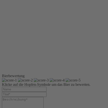
0,33 l
Longneck
Sixpack 6 x
0,5 l Glas
Sixpack 6 x
0,33 l
Longneck
Kiste 20 x
0,5 l Glas
Kiste 3 x 6 x
0,5 l Glas
Kiste 24 x
0,33 l
Longneck
Kiste 4 x 6 x
0,33 l
Longneck
Bierbewertung
Klicke auf die Hopfen-Symbole um das Bier zu bewerten.