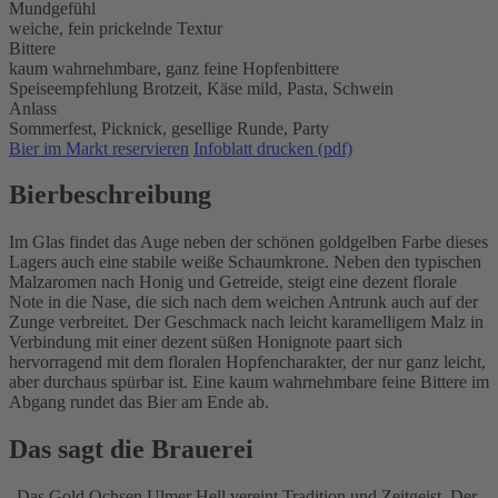
Mundgefühl
weiche, fein prickelnde Textur
Bittere
kaum wahrnehmbare, ganz feine Hopfenbittere
Speiseempfehlung
Brotzeit,
Käse mild,
Pasta,
Schwein
Anlass
Sommerfest,
Picknick,
gesellige Runde,
Party
Bier im Markt reservieren
Infoblatt drucken (pdf)
Bierbeschreibung
Im Glas findet das Auge neben der schönen goldgelben Farbe dieses
Lagers auch eine stabile weiße Schaumkrone. Neben den typischen
Malzaromen nach Honig und Getreide, steigt eine dezent florale
Note in die Nase, die sich nach dem weichen Antrunk auch auf der
Zunge verbreitet. Der Geschmack nach leicht karamelligem Malz in
Verbindung mit einer dezent süßen Honignote paart sich
hervorragend mit dem floralen Hopfencharakter, der nur ganz leicht,
aber durchaus spürbar ist. Eine kaum wahrnehmbare feine Bittere im
Abgang rundet das Bier am Ende ab.
Das sagt die Brauerei
Das Gold Ochsen Ulmer Hell vereint Tradition und Zeitgeist. Der