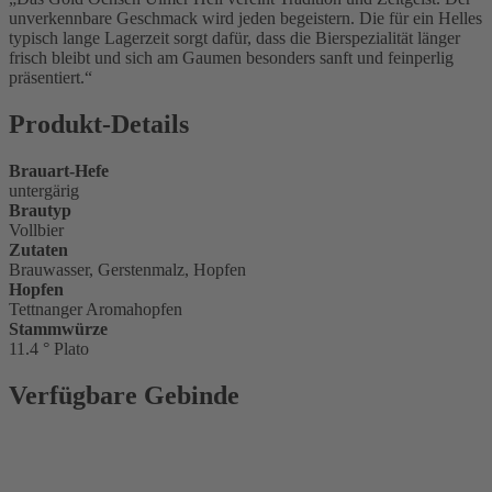
unverkennbare Geschmack wird jeden begeistern. Die für ein Helles
typisch lange Lagerzeit sorgt dafür, dass die Bierspezialität länger
frisch bleibt und sich am Gaumen besonders sanft und feinperlig
präsentiert.
Produkt-Details
Brauart-Hefe
untergärig
Brautyp
Vollbier
Zutaten
Brauwasser, Gerstenmalz, Hopfen
Hopfen
Tettnanger Aromahopfen
Stammwürze
11.4 ° Plato
Verfügbare Gebinde
Glasflasche
0,5 l
Glasflasche