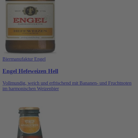
Biermanufaktur Engel
Engel Hefeweizen Hell
Vollmundig, weich und erfrischend mit Bananen- und Fruchtnoten
im harmonischen Weizenbier