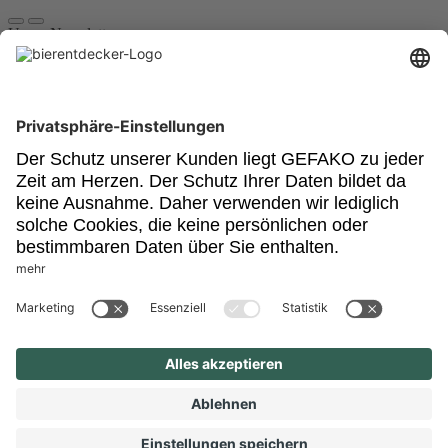
Unser Newsletter
Für Bierkenner, Bierliebhaber, Bierneulinge - kurz, alle
Bierentdecker.
Jetzt anmelden!
Impressum
Datenschutz
Barrierefrei
Nutzungsbedingungen
Cookies
Newsletter
Powered by:
© GEFAKO GmbH & Co KG
Hallo beim Bierentdecker!
Wir sind neugierig. Sind Sie älter als 16 Jahre?
Ich bin leider noch unter 16 Jahre alt.
Ja, ich stimme zu
Wieso fragen wir nach Ihrem Alter? Der Bierentdecker enthält
Werbeinformationen zu alkoholischen Getränken. Wir setzen uns für den
Jugendschutz und den verantwortungsbewussten Umgang mit alkoholischen