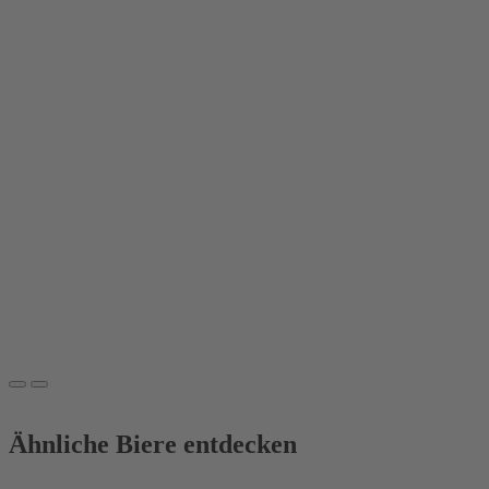
Brauerei
Kuchlbauer
Kuchlbauer
Alte Liebe
Dunkle
Weisse
Elegante,
dunkle
Weisse mit
reifen
Früchten und
dunkler
Schokolade
Ähnliche Biere entdecken