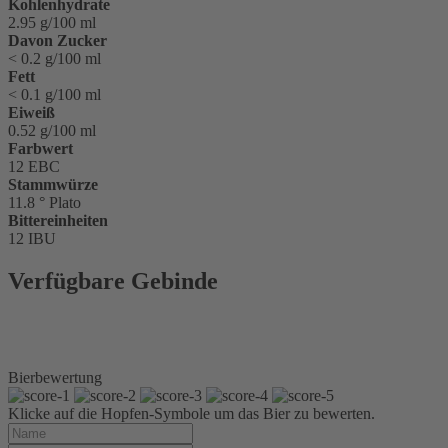
Kohlenhydrate
2.95 g/100 ml
Davon Zucker
< 0.2 g/100 ml
Fett
< 0.1 g/100 ml
Eiweiß
0.52 g/100 ml
Farbwert
12 EBC
Stammwürze
11.8 ° Plato
Bittereinheiten
12 IBU
Verfügbare Gebinde
Glasflasche 0,5 l
Sixpack 6 x 0,5 l Glas
Kiste 20 x 0,5 l Glas
Bierbewertung
Klicke auf die Hopfen-Symbole um das Bier zu bewerten.