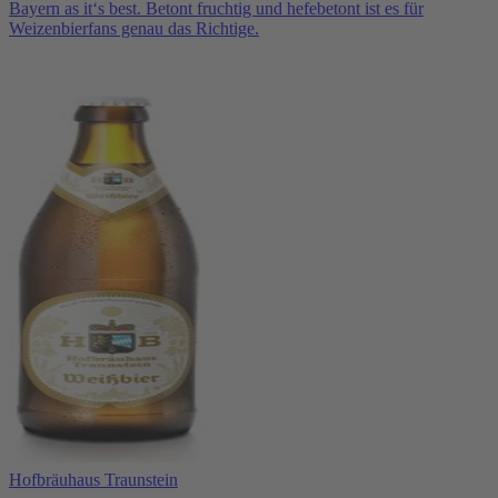
Bayern as it‘s best. Betont fruchtig und hefebetont ist es für
Weizenbierfans genau das Richtige.
Hofbräuhaus Traunstein