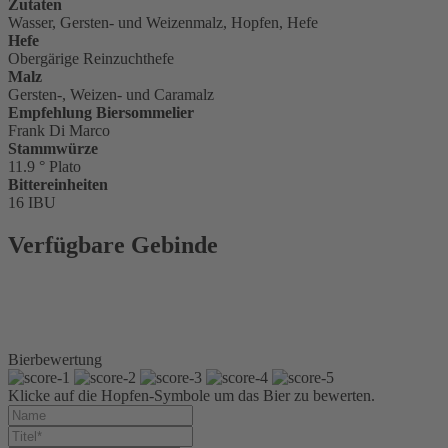
Zutaten
Wasser, Gersten- und Weizenmalz, Hopfen, Hefe
Hefe
Obergärige Reinzuchthefe
Malz
Gersten-, Weizen- und Caramalz
Empfehlung Biersommelier
Frank Di Marco
Stammwürze
11.9 ° Plato
Bittereinheiten
16 IBU
Verfügbare Gebinde
Glasflasche 0,5 l
6er Träger 6 x 0,5 l Glas
Kiste 20 x 0,5 l Glas
Kiste 3 x 6 x 0,5 l Glas
Bierbewertung
Klicke auf die Hopfen-Symbole um das Bier zu bewerten.