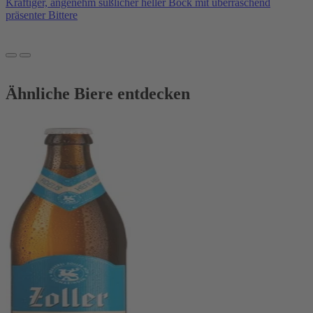
Kräftiger, angenehm süßlicher heller Bock mit überraschend
präsenter Bittere
Ähnliche Biere entdecken