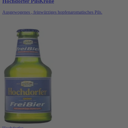
Hochdorfer PilsKrone
Ausgewogenes , feinwürziges hopfenaromatisches Pils.