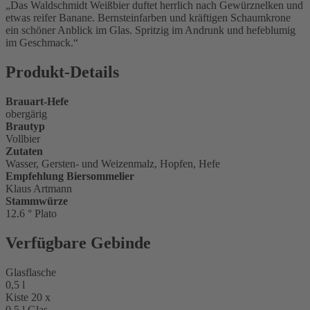
Das Waldschmidt Weißbier duftet herrlich nach Gewürznelken und
etwas reifer Banane. Bernsteinfarben und kräftigen Schaumkrone
ein schöner Anblick im Glas. Spritzig im Andrunk und hefeblumig
im Geschmack.
Produkt-Details
Brauart-Hefe
obergärig
Brautyp
Vollbier
Zutaten
Wasser, Gersten- und Weizenmalz, Hopfen, Hefe
Empfehlung Biersommelier
Klaus Artmann
Stammwürze
12.6 ° Plato
Verfügbare Gebinde
Glasflasche
0,5 l
Kiste 20 x
0,5 l Glas