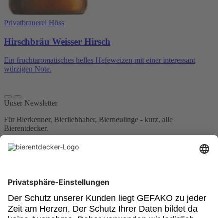
Privatbrauerei Höss
Hirschbräu Weisser Hirsch
Ein fruchtaromatisches helles Hefeweizen mit einer interessant
würzigen Note.
Unser Newsletter
Für Bierkenner, Bierliebhaber, Bierneulinge - kurz, alle
Bierentdecker.
Jetzt anmelden!
Impressum
Datenschutz
Barrierefrei
Nutzungsbedingungen
Cookies
Newsletter
Powered by:
© GEFAKO GmbH & Co KG