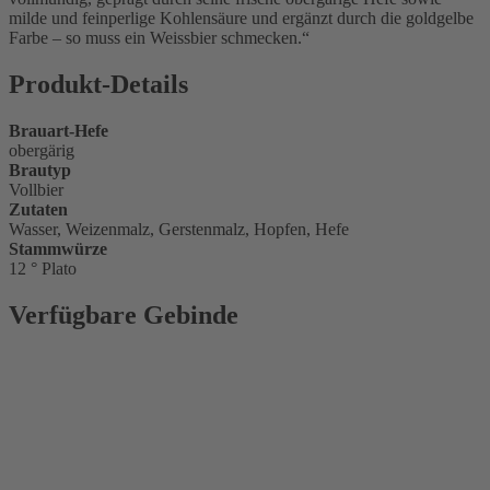
milde und feinperlige Kohlensäure und ergänzt durch die goldgelbe
Farbe – so muss ein Weissbier schmecken.
Produkt-Details
Brauart-Hefe
obergärig
Brautyp
Vollbier
Zutaten
Wasser, Weizenmalz, Gerstenmalz, Hopfen, Hefe
Stammwürze
12 ° Plato
Verfügbare Gebinde
Glasflasche
0,5 l
Glasflasche
0,33 l
Kiste 24 x
0,33 l Glas
Kiste 20 x