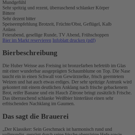
Mundgefühl
Sehr spritzig und rezent, überraschend schlanker Körper
Bittere
Sehr dezent bitter
Speiseempfehlung
Brotzeit,
Früchte/Obst,
Geflügel,
Kalb
Anlass
Feierabend,
gesellige Runde,
TV Abend,
Frühschoppen
Bier im Markt reservieren
Infoblatt drucken (pdf)
Bierbeschreibung
Die Huber Weisse aus Freising ist bronzefarben hefetrüb im Glas
mit einer wunderbar ausgeprägten Schaumblume on Top. Die Nase
taucht ein in einen Schwall von Gewürznelke, frisch geerntetem
Weizen und hat auch etwas erdiges. Der sehr spritzige Antrunk wird
gekontert mit einem deutlichen Anklang nach frische gebackenem
Brot, reifer Banane und ein Hauch Zitrone bringt zusätzlich Frische.
Das überraschend schlanke Weißbier hinterlässt einen sehr
erfrischenden Nachklang im Gaumen.
Das sagt die Brauerei
Der Klassiker: Sein Geschmack ist harmonisch rund und
vollmundig, geprägt durch seine frische obergärige Hefe sowie