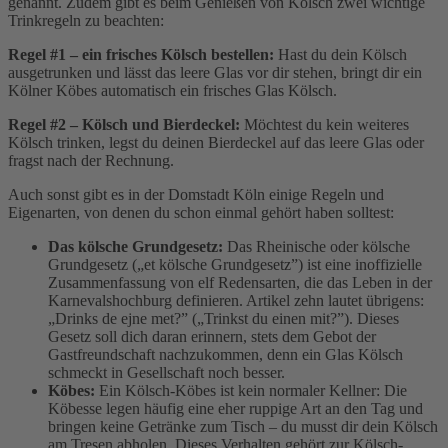
genannt. Zudem gibt es beim Genießen von Kölsch zwei wichtige
Trinkregeln zu beachten:
Regel #1 – ein frisches Kölsch bestellen:
Hast du dein Kölsch
ausgetrunken und lässt das leere Glas vor dir stehen, bringt dir ein
Kölner Köbes automatisch ein frisches Glas Kölsch.
Regel #2 – Kölsch und Bierdeckel:
Möchtest du kein weiteres
Kölsch trinken, legst du deinen Bierdeckel auf das leere Glas oder
fragst nach der Rechnung.
Auch sonst gibt es in der Domstadt Köln einige Regeln und
Eigenarten, von denen du schon einmal gehört haben solltest:
Das kölsche Grundgesetz:
Das Rheinische oder kölsche
Grundgesetz („et kölsche Grundgesetz”) ist eine inoffizielle
Zusammenfassung von elf Redensarten, die das Leben in der
Karnevalshochburg definieren. Artikel zehn lautet übrigens:
„Drinks de ejne met?” („Trinkst du einen mit?”). Dieses
Gesetz soll dich daran erinnern, stets dem Gebot der
Gastfreundschaft nachzukommen, denn ein Glas Kölsch
schmeckt in Gesellschaft noch besser.
Köbes:
Ein Kölsch-Köbes ist kein normaler Kellner: Die
Köbesse legen häufig eine eher ruppige Art an den Tag und
bringen keine Getränke zum Tisch – du musst dir dein Kölsch
am Tresen abholen. Dieses Verhalten gehört zur Kölsch-