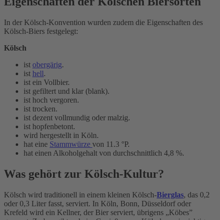
Eigenschaften der Kölschen Biersorten
In der Kölsch-Konvention wurden zudem die Eigenschaften des
Kölsch-Biers festgelegt:
Kölsch
ist
obergärig
.
ist
hell
.
ist ein Vollbier.
ist gefiltert und klar (blank).
ist hoch vergoren.
ist trocken.
ist dezent vollmundig oder malzig.
ist hopfenbetont.
wird hergestellt in Köln.
hat eine
Stammwürze
von 11.3 °P.
hat einen Alkoholgehalt von durchschnittlich 4,8 %.
Was gehört zur Kölsch-Kultur?
Kölsch wird traditionell in einem kleinen Kölsch-
Bierglas
, das 0,2
oder 0,3 Liter fasst, serviert. In Köln, Bonn, Düsseldorf oder
Krefeld wird ein Kellner, der Bier serviert, übrigens „Köbes”