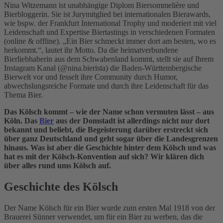
Nina Witzemann ist unabhängige Diplom Biersommelière und
Bierbloggerin. Sie ist Jurymitglied bei internationalen Bierawards,
wie bspw. der Frankfurt International Trophy und moderiert mit viel
Leidenschaft und Expertise Biertastings in verschiedenen Formaten
(online & offline). „Ein Bier schmeckt immer dort am besten, wo es
herkommt.“, lautet ihr Motto. Da die heimatverbundene
Bierliebhaberin aus dem Schwabenland kommt, stellt sie auf Ihrem
Instagram Kanal (@nina.bierista) die Baden-Württembergische
Bierwelt vor und fesselt ihre Community durch Humor,
abwechslungsreiche Formate und durch ihre Leidenschaft für das
Thema Bier.
Das Kölsch kommt – wie der Name schon vermuten lässt – aus
Köln. Das
Bier
aus der Domstadt ist allerdings nicht nur dort
bekannt und beliebt, die Begeisterung darüber erstreckt sich
über ganz Deutschland und geht sogar über die Landesgrenzen
hinaus. Was ist aber die Geschichte hinter dem Kölsch und was
hat es mit der Kölsch-Konvention auf sich? Wir klären dich
über alles rund ums Kölsch auf.
Geschichte des Kölsch
Der Name Kölsch für ein Bier wurde zum ersten Mal 1918 von der
Brauerei Sünner verwendet, um für ein Bier zu werben, das die