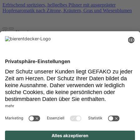
Erfrischend spritziges, hellgelbes Pilsner mit ausgeprägter
Hopfenaromatik nach Zitrone, Kräutern, Gras und Wiesenblumen
Unser Newsletter
Für Bierkenner, Bierliebhaber, Bierneulinge - kurz, alle
Bierentdecker.
Jetzt anmelden!
Impressum
Datenschutz
Barrierefrei
Nutzungsbedingungen
Cookies
Newsletter
Powered by:
© GEFAKO GmbH & Co KG
Hallo beim Bierentdecker!
Wir sind neugierig. Sind Sie älter als 16 Jahre?
Ich bin leider noch unter 16 Jahre alt.
Ja, ich stimme zu