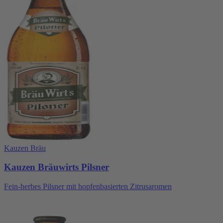
Kauzen Bräu
Kauzen Bräuwirts Pilsner
Fein-herbes Pilsner mit hopfenbasierten Zitrusaromen