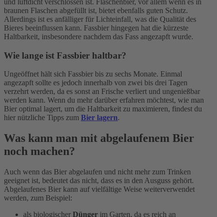
und luftdicht verschlossen ist. Flaschenbier, vor allem wenn es in
braunen Flaschen abgefüllt ist, bietet ebenfalls guten Schutz.
Allerdings ist es anfälliger für Lichteinfall, was die Qualität des
Bieres beeinflussen kann. Fassbier hingegen hat die kürzeste
Haltbarkeit, insbesondere nachdem das Fass angezapft wurde.
Wie lange ist Fassbier haltbar?
Ungeöffnet hält sich Fassbier bis zu sechs Monate. Einmal
angezapft sollte es jedoch innerhalb von zwei bis drei Tagen
verzehrt werden, da es sonst an Frische verliert und ungenießbar
werden kann. Wenn du mehr darüber erfahren möchtest, wie man
Bier optimal lagert, um die Haltbarkeit zu maximieren, findest du
hier nützliche Tipps zum
Bier lagern
.
Was kann man mit abgelaufenem Bier
noch machen?
Auch wenn das Bier abgelaufen und nicht mehr zum Trinken
geeignet ist, bedeutet das nicht, dass es in den Ausguss gehört.
Abgelaufenes Bier kann auf vielfältige Weise weiterverwendet
werden, zum Beispiel:
als biologischer
Dünger
im Garten, da es reich an