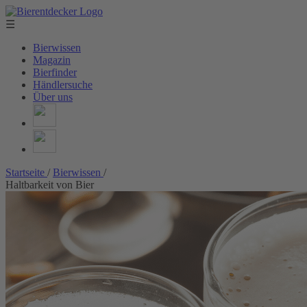
☰
Bierwissen
Magazin
Bierfinder
Händlersuche
Über uns
Startseite
/
Bierwissen
/
Haltbarkeit von Bier