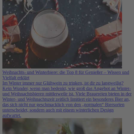
Weihnachts- und Winterbiere: die Top 8 für Genießer – Wissen und
Vielfalt erklärt
Im Winter immer nur Glühwein zu trinken, ist dir zu langweilig?
Kein Wunder, wenn man bedenkt, wie groß das Angebot an Winter-
und Weihnachtsbieren mittlerweile ist. Viele Brauereien bieten in der
Winter- und Weihnachtszeit zeitlich limitiert ein besonderes Bier an,
das sich nicht nur geschmacklich von den „normalen“ Biersorten
unterscheidet, sondern auch mit einem winterlichen Design
aufwartet.