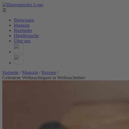
☰
Bierwissen
Magazin
Bierfinder
Händlersuche
Über uns
Startseite
/
Magazin
/
Rezepte
/
Gebratene Weihnachtsgans in Weihnachtsbier