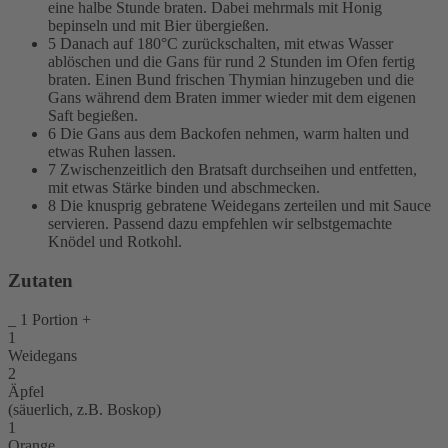
eine halbe Stunde braten. Dabei mehrmals mit Honig
bepinseln und mit Bier übergießen.
5
Danach auf 180°C zurückschalten, mit etwas Wasser
ablöschen und die Gans für rund 2 Stunden im Ofen fertig
braten. Einen Bund frischen Thymian hinzugeben und die
Gans während dem Braten immer wieder mit dem eigenen
Saft begießen.
6
Die Gans aus dem Backofen nehmen, warm halten und
etwas Ruhen lassen.
7
Zwischenzeitlich den Bratsaft durchseihen und entfetten,
mit etwas Stärke binden und abschmecken.
8
Die knusprig gebratene Weidegans zerteilen und mit Sauce
servieren. Passend dazu empfehlen wir selbstgemachte
Knödel und Rotkohl.
Zutaten
_
1
Portion
+
1
Weidegans
2
Äpfel
(säuerlich, z.B. Boskop)
1
Orange