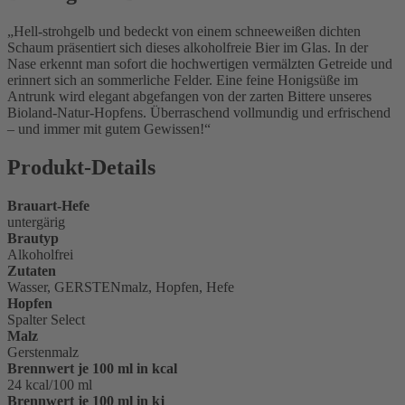
Hell-strohgelb und bedeckt von einem schneeweißen dichten
Schaum präsentiert sich dieses alkoholfreie Bier im Glas. In der
Nase erkennt man sofort die hochwertigen vermälzten Getreide und
erinnert sich an sommerliche Felder. Eine feine Honigsüße im
Antrunk wird elegant abgefangen von der zarten Bittere unseres
Bioland-Natur-Hopfens. Überraschend vollmundig und erfrischend
– und immer mit gutem Gewissen!
Produkt-Details
Brauart-Hefe
untergärig
Brautyp
Alkoholfrei
Zutaten
Wasser, GERSTENmalz, Hopfen, Hefe
Hopfen
Spalter Select
Malz
Gerstenmalz
Brennwert je 100 ml in kcal
24 kcal/100 ml
Brennwert je 100 ml in kj