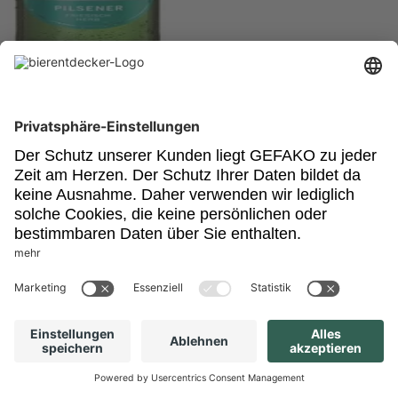
Radeberger Gruppe
Jever Fun
herbes alkohlofreies Pils mit schönen Heu-Noten
Unser Newsletter
Für Bierkenner, Bierliebhaber, Bierneulinge - kurz, alle
Bierentdecker.
Jetzt anmelden!
Impressum
Datenschutz
Barrierefrei
Nutzungsbedingungen
Cookies
Newsletter
Powered by: