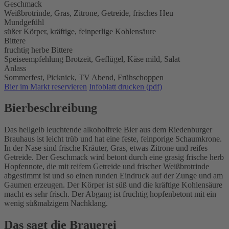
Geschmack
Weißbrotrinde, Gras, Zitrone, Getreide, frisches Heu
Mundgefühl
süßer Körper, kräftige, feinperlige Kohlensäure
Bittere
fruchtig herbe Bittere
Speiseempfehlung
Brotzeit,
Geflügel,
Käse mild,
Salat
Anlass
Sommerfest,
Picknick,
TV Abend,
Frühschoppen
Bier im Markt reservieren
Infoblatt drucken (pdf)
Bierbeschreibung
Das hellgelb leuchtende alkoholfreie Bier aus dem Riedenburger
Brauhaus ist leicht trüb und hat eine feste, feinporige Schaumkrone.
In der Nase sind frische Kräuter, Gras, etwas Zitrone und reifes
Getreide. Der Geschmack wird betont durch eine grasig frische herb
Hopfennote, die mit reifem Getreide und frischer Weißbrotrinde
abgestimmt ist und so einen runden Eindruck auf der Zunge und am
Gaumen erzeugen. Der Körper ist süß und die kräftige Kohlensäure
macht es sehr frisch. Der Abgang ist fruchtig hopfenbetont mit ein
wenig süßmalzigem Nachklang.
Das sagt die Brauerei