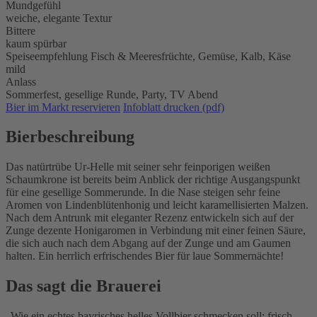
Mundgefühl
weiche, elegante Textur
Bittere
kaum spürbar
Speiseempfehlung
Fisch & Meeresfrüchte,
Gemüse,
Kalb,
Käse
mild
Anlass
Sommerfest,
gesellige Runde,
Party,
TV Abend
Bier im Markt reservieren
Infoblatt drucken (pdf)
Bierbeschreibung
Das natürtrübe Ur-Helle mit seiner sehr feinporigen weißen
Schaumkrone ist bereits beim Anblick der richtige Ausgangspunkt
für eine gesellige Sommerunde. In die Nase steigen sehr feine
Aromen von Lindenblütenhonig und leicht karamellisierten Malzen.
Nach dem Antrunk mit eleganter Rezenz entwickeln sich auf der
Zunge dezente Honigaromen in Verbindung mit einer feinen Säure,
die sich auch nach dem Abgang auf der Zunge und am Gaumen
halten. Ein herrlich erfrischendes Bier für laue Sommernächte!
Das sagt die Brauerei
Wie ein echtes bayrisches helles Vollbier schmecken soll: frisch -