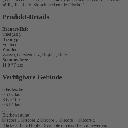
süffig, fein-herb. Sie schmecken die Frische.
Produkt-Details
Brauart-Hefe
untergärig
Brautyp
Vollbier
Zutaten
Wasser, Gerstenmalz, Hopfen, Hefe
Stammwürze
11.8 ° Plato
Verfügbare Gebinde
Glasflasche
0,5 l Glas
Kiste 10 x
0,5 l Glas
Bierbewertung
Klicke auf die Hopfen-Symbole um das Bier zu bewerten.