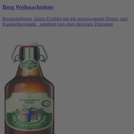
Berg Weihnachtsbier
Bronzefarbenes, klares Festbier mit gut ausgewogener Honig- und
Karamellaromatik , unterlegt von einer dezenten Zitrusnote